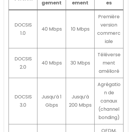
gement
ement
es
Première
DOCSIS
version
40 Mbps
10 Mbps
1.0
commerc
iale
Téléverse
DOCSIS
40 Mbps
30 Mbps
ment
2.0
amélioré
Agrégatio
n de
DOCSIS
Jusqu’à 1
Jusqu’à
canaux
3.0
Gbps
200 Mbps
(channel
bonding)
OFDM,