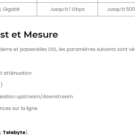
L Gigabit
Jusqu’à 1 Gbps
Jusqu’à 50
est et Mesure
ems et passerelles DSL, les paramètres suivants sont véri
t atténuation
e)
onisation upstream/downstream
nces sur la ligne
a
,
Telebyte
)