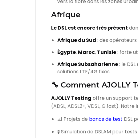
vers la fibre dans les zones urbai
Afrique
Le DSL est encore très présent
dans
Afrique du Sud
: des opérateu
Égypte
,
Maroc
,
Tunisie
: forte u
Afrique Subsaharienne
: le DSL
solutions LTE/4G fixes.
🔧 Comment AJOLLY Te
AJOLLY Testing
offre un support t
(ADSL, ADSL2+, VDSL, G.fast). Notre 
📐 Projets de
bancs de test
DSL p
🧪 Simulation de DSLAM pour test