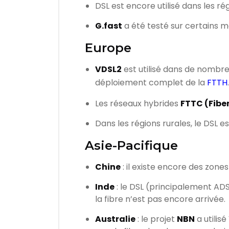
DSL est encore utilisé dans les ré
G.fast
a été testé sur certains 
Europe
VDSL2
est utilisé dans de nombr
déploiement complet de la
FTTH
.
Les réseaux hybrides
FTTC (Fiber
Dans les régions rurales, le DSL es
Asie-Pacifique
Chine
: il existe encore des zon
Inde
: le DSL (principalement AD
la fibre n’est pas encore arrivée.
Australie
: le projet
NBN
a utilis