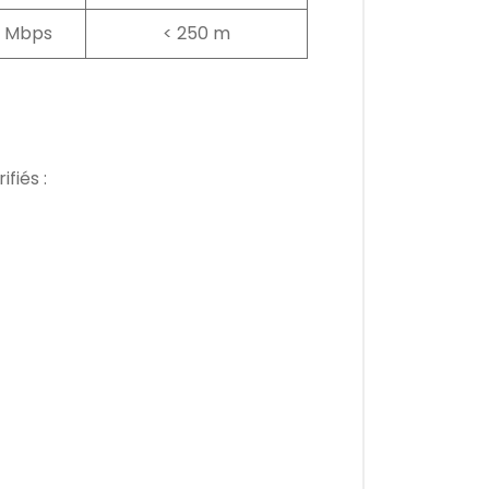
0 Mbps
< 250 m
fiés :