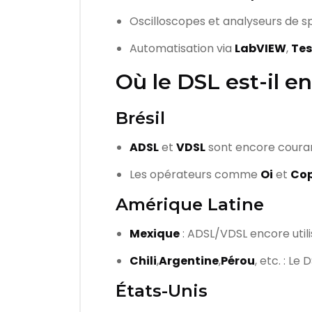
Oscilloscopes et analyseurs de s
Automatisation via
LabVIEW
,
Te
Où le DSL est-il en
Brésil
ADSL
et
VDSL
sont encore courants
Les opérateurs comme
Oi
et
Cop
Amérique Latine
Mexique
: ADSL/VDSL encore utili
Chili
,
Argentine
,
Pérou
, etc. : L
États-Unis