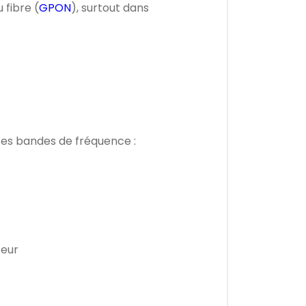
u fibre (
GPON
), surtout dans
entes bandes de fréquence :
teur