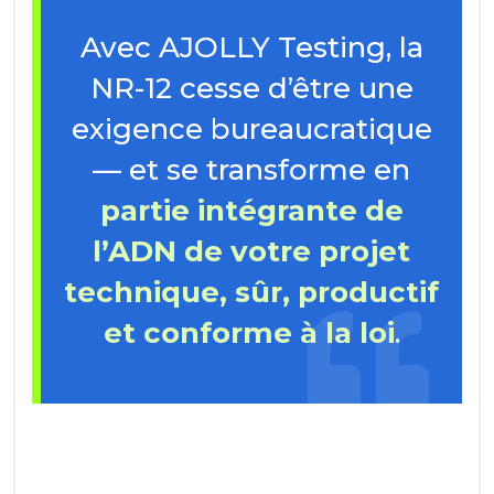
Avec AJOLLY Testing, la
NR-12 cesse d’être une
exigence bureaucratique
— et se transforme en
partie intégrante de
l’ADN de votre projet
technique, sûr, productif
et conforme à la loi
.