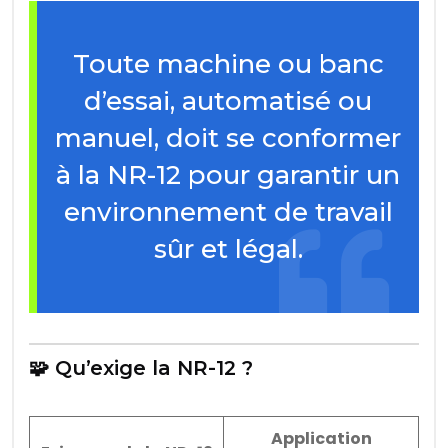
Toute machine ou banc
d’essai, automatisé ou
manuel, doit se conformer
à la NR-12 pour garantir un
environnement de travail
sûr et légal.
🧩 Qu’exige la NR-12 ?
Application