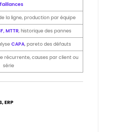
faillances
é de la ligne, production par équipe
F, MTTR
, historique des pannes
alyse
CAPA
, pareto des défauts
ce récurrente, causes par client ou
série
S, ERP