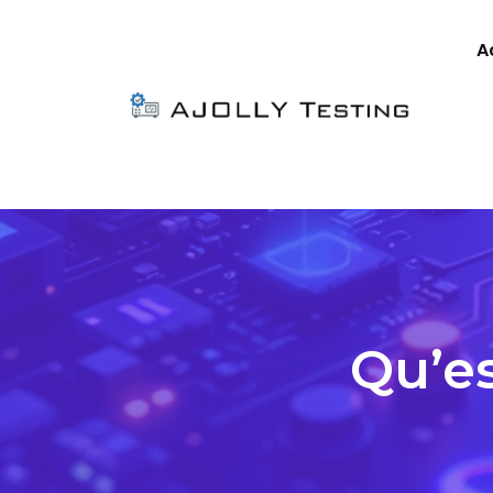
A
Qu’e