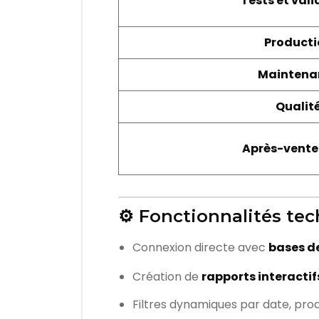
Tests et val
Producti
Maintena
Qualit
Après-vente
⚙️ Fonctionnalités te
Connexion directe avec
bases de
Création de
rapports interacti
Filtres dynamiques par date, prod