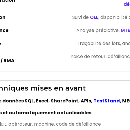
idation
dé
on
Suivi de
OEE
, disponibilit
nce
Analyse prédictive,
MTB
é
Traçabilité des lots, an
Indice de retour, défaillan
 / RMA
chniques mises en avant
 données SQL, Excel, SharePoint, APIs,
TestStand
, ME
fs et automatiquement actualisables
uit, opérateur, machine, code de défaillance