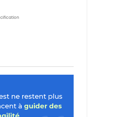
cification
st ne restent plus
ncent à
guider des
gilité
.