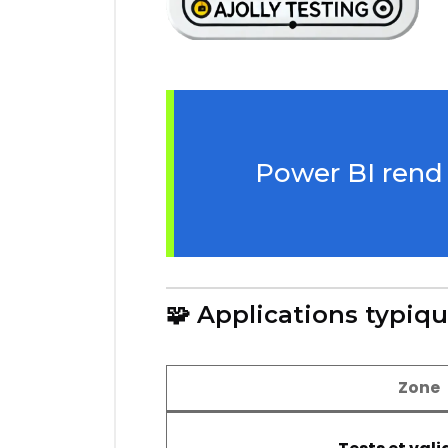
Power BI rend v
🧩 Applications typiqu
Zone