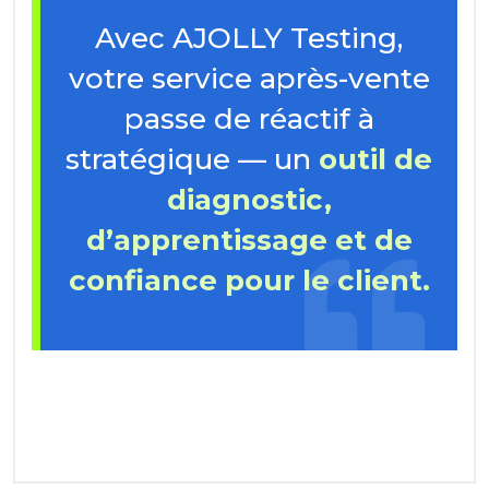
Avec AJOLLY Testing,
votre service après-vente
passe de réactif à
stratégique — un
outil de
diagnostic,
d’apprentissage et de
confiance pour le client.