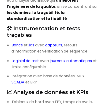
et d’analyse technique qui
améliorent
l’ingénierie de la qualité
, en se concentrant sur
les données, la traçabilité, la
standardisation et la fiabilité
.
🛠️ Instrumentation et tests
traçables
Bancs
et
jigs
avec
capteurs
, retours
d’information et vérification de séquence
Logiciel de test
avec
journaux automatiques
et
limite configurable
Intégration avec base de données, MES,
SCADA
et ERP
📈 Analyse de données et KPIs
Tableaux de bord avec FPY, temps de cycle,