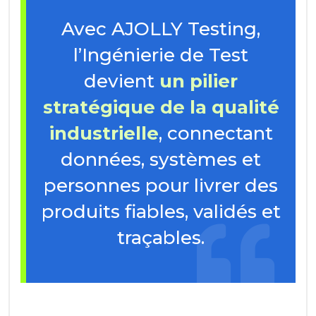
Avec AJOLLY Testing,
l’Ingénierie de Test
devient
un pilier
stratégique de la qualité
industrielle
, connectant
données, systèmes et
personnes pour livrer des
produits fiables, validés et
traçables.