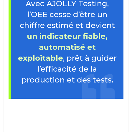
Avec AJOLLY Testing,
l’OEE cesse d’être un
chiffre estimé et devient
un indicateur fiable,
automatisé et
exploitable
, prêt à guider
l’efficacité de la
production et des tests.