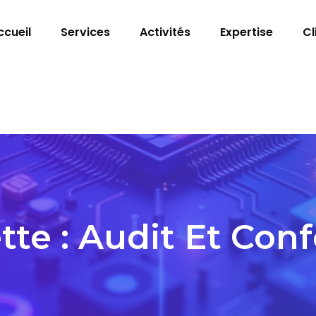
ccueil
Services
Activités
Expertise
Cl
tte :
Audit Et Con