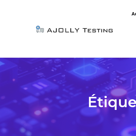
A
Étique