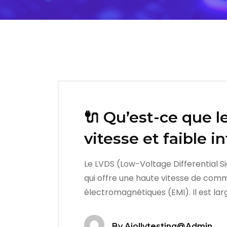
🔌 Qu’est-ce que l
vitesse et faible i
Le LVDS (Low-Voltage Differential S
qui offre une haute vitesse de com
électromagnétiques (EMI). Il est lar
By
Ajollytesting@admin