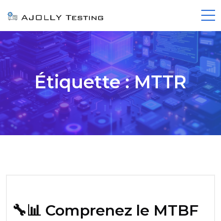
Étiquette :
MTTR
🔧📊 Comprenez le MTBF