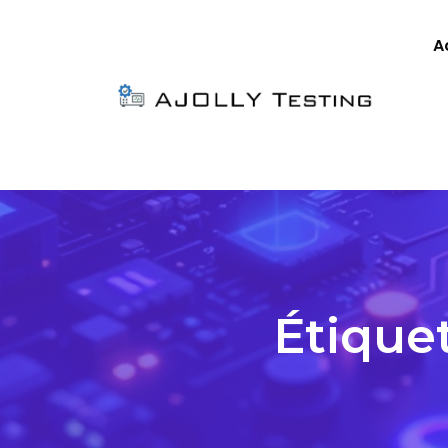
A
Étiquet