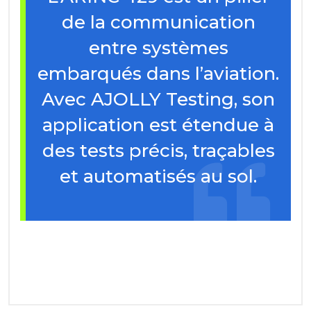
de la communication
entre systèmes
embarqués dans l’aviation.
Avec AJOLLY Testing, son
application est étendue à
des tests précis, traçables
et automatisés au sol.