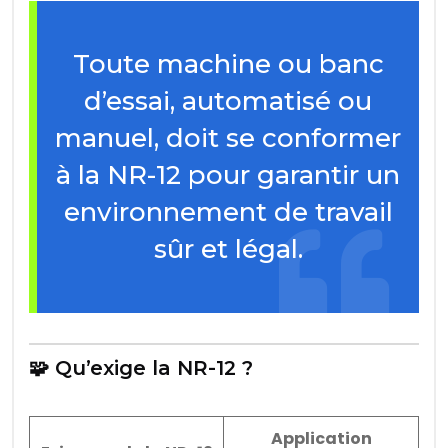
Toute machine ou banc
d’essai, automatisé ou
manuel, doit se conformer
à la NR-12 pour garantir un
environnement de travail
sûr et légal.
🧩 Qu’exige la NR-12 ?
Application