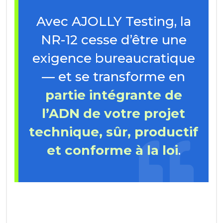
Avec AJOLLY Testing, la
NR-12 cesse d’être une
exigence bureaucratique
— et se transforme en
partie intégrante de
l’ADN de votre projet
technique, sûr, productif
et conforme à la loi
.