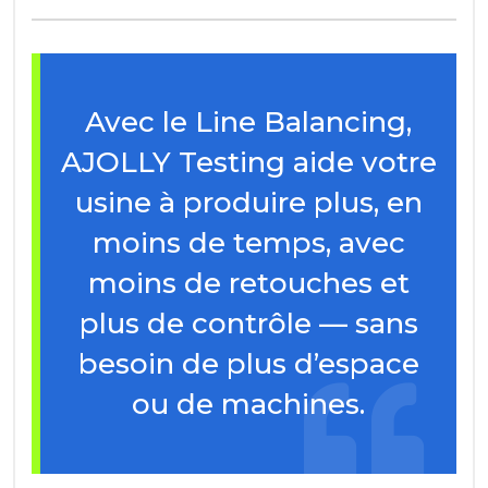
Avec le Line Balancing,
AJOLLY Testing aide votre
usine à produire plus, en
moins de temps, avec
moins de retouches et
plus de contrôle — sans
besoin de plus d’espace
ou de machines.