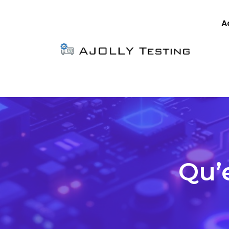
A
Qu’