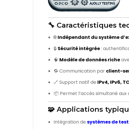
🔧 Caractéristiques t
🌐
Indépendant du système d’e
🔒
Sécurité intégrée
: authentifi
🧠
Modèle de données riche
ave
🔁 Communication par
client-se
🔗 Support natif de
IPv4, IPv6, 
📦 Permet l’accès simultané aux
🧩 Applications typiq
Intégration de
systèmes de test