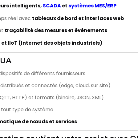
urs intelligents,
SCADA
et
systèmes MES/ERP
mps réel avec
tableaux de bord et interfaces web
et
traçabilité des mesures et événements
0
et IIoT (Internet des objets industriels)
 UA
ispositifs de différents fournisseurs
distribués et connectés (edge, cloud, sur site)
 MQTT, HTTP) et formats (binaire, JSON, XML)
our tout type de système
atique de nœuds et services