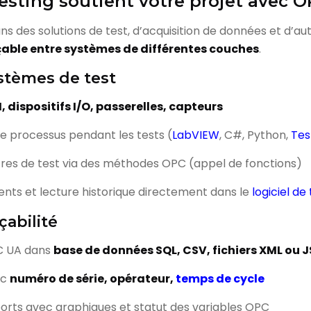
sting soutient votre projet avec 
s des solutions de test, d’acquisition de données et d’aut
able entre systèmes de différentes couches
.
ystèmes de test
I, dispositifs I/O, passerelles, capteurs
de processus pendant les tests (
LabVIEW
, C#, Python,
Tes
res de test via des méthodes OPC (appel de fonctions)
nts et lecture historique directement dans le
logiciel de
çabilité
C UA dans
base de données SQL, CSV, fichiers XML ou 
ec
numéro de série, opérateur,
temps de cycle
orts avec graphiques et statut des variables OPC