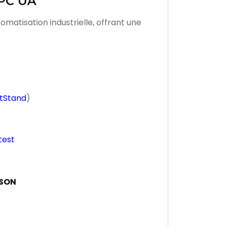
OPC UA
omatisation industrielle, offrant une
tStand
)
 test
JSON