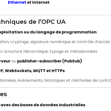
Ethernet
et Internet
.
echniques de l’OPC UA
xploitation ou du langage de programmation
cation, cryptage, signature numérique et contrôle d’accès
c structure hiérarchique, typage et métadonnées
rveur
ou
publisher-subscriber (PubSub)
TCP, WebSockets, MQTT et HTTPs
 données, événements, historiques et méthodes de contr
ues
avec des bases de données industrielles