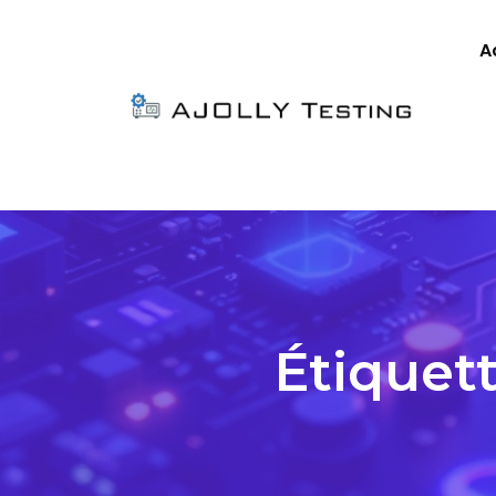
A
Étiquett