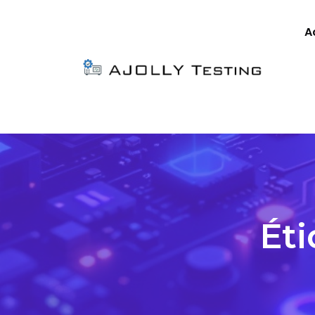
A
Éti