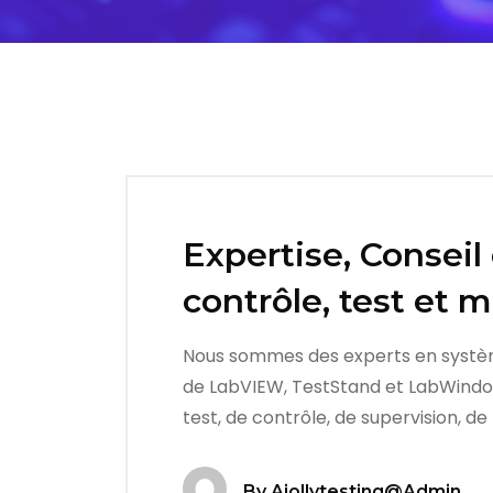
Expertise, Consei
contrôle, test et 
Nous sommes des experts en systèmes 
de LabVIEW, TestStand et LabWindow
test, de contrôle, de supervision, de
By
Ajollytesting@admin