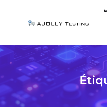
A
Étiq