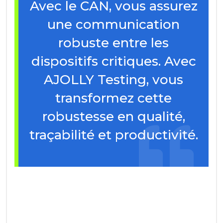
Avec le CAN, vous assurez
une communication
robuste entre les
dispositifs critiques. Avec
AJOLLY Testing, vous
transformez cette
robustesse en qualité,
traçabilité et productivité.