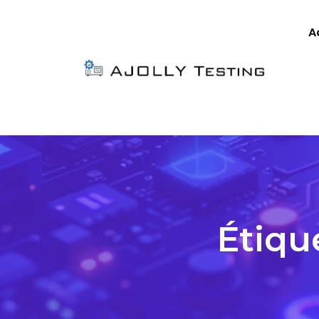
A
Étiqu