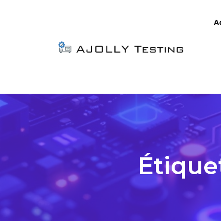
A
Étique