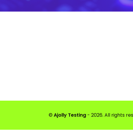
©
Ajolly Testing
- 2026. All rights re