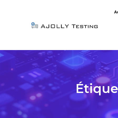
A
Étique