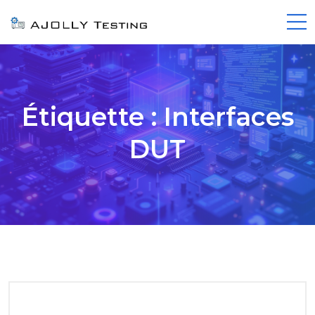
Étiquette :
Interfaces
DUT