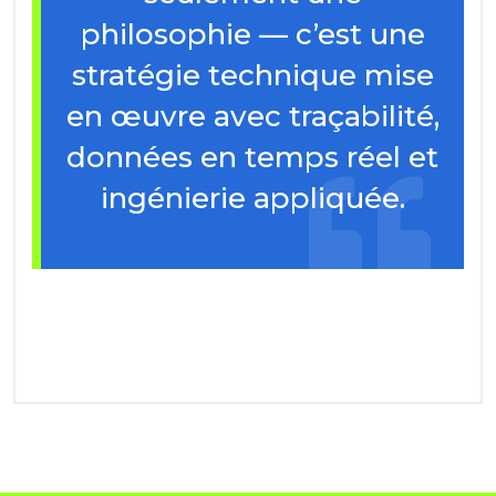
philosophie — c’est une
stratégie technique mise
en œuvre avec traçabilité,
données en temps réel et
ingénierie appliquée.