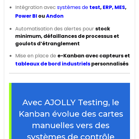
Intégration avec
systèmes de
test
,
ERP, MES
,
Power BI
ou
Andon
Automatisation des alertes pour
stock
minimum, défaillances de processus et
goulots d’étranglement
Mise en place de
e-Kanban avec capteurs et
tableaux de bord industriels
personnalisés
Avec AJOLLY Testing, le
Kanban évolue des cartes
manuelles vers des
systèmes de contrôle