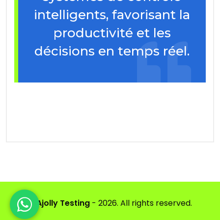
intelligents, favorisant la
productivité et les
décisions en temps réel.
©
Ajolly Testing
- 2026. All rights reserved.