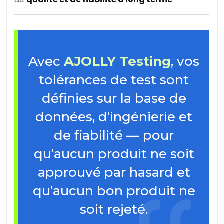
Avec
AJOLLY Testing
, vos
tolérances de test sont
définies sur la base de
données, d’ingénierie et
de fiabilité — pour
qu’aucun produit ne soit
approuvé par hasard et
qu’aucun bon produit ne
soit rejeté.