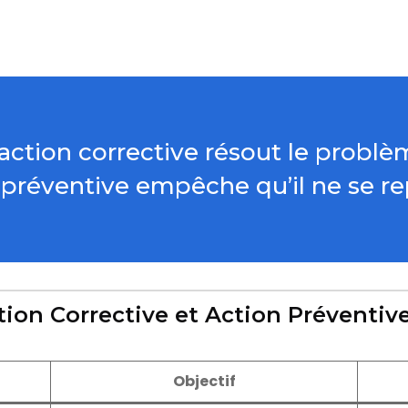
’action corrective résout le problè
 préventive empêche qu’il ne se re
tion Corrective et Action Préventiv
Objectif