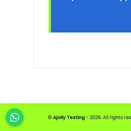
©
Ajolly Testing
- 2026. All rights re