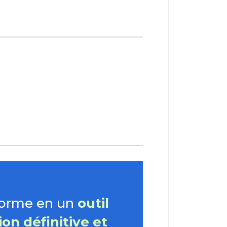
forme en un
outil
on définitive et