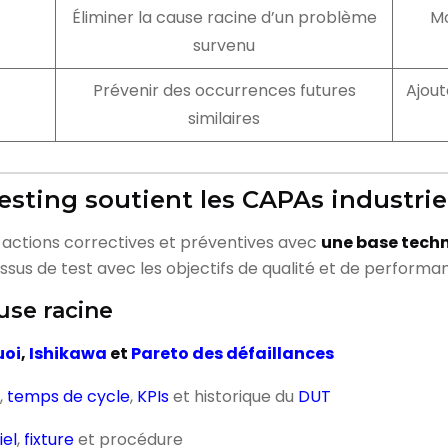
Éliminer la cause racine d’un problème
Mo
survenu
Prévenir des occurrences futures
Ajout
similaires
ting soutient les CAPAs industrie
actions correctives et préventives avec
une base techn
essus de test avec les objectifs de qualité et de performa
ause racine
uoi
,
Ishikawa
et
Pareto des défaillances
,
temps de cycle
,
KPIs
et historique du
DUT
iel
,
fixture
et procédure