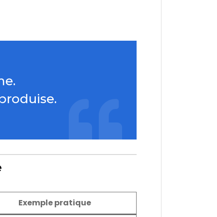
me.
produise.
e
Exemple pratique