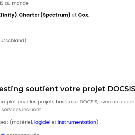
IS au monde.
finity)
,
Charter (Spectrum)
et
Cox
.
eutschland)
)
sting soutient votre projet DOCSI
mplet pour les projets basés sur DOCSIS, avec un accent 
services incluent :
 test (matériel,
logiciel
et
instrumentation
)