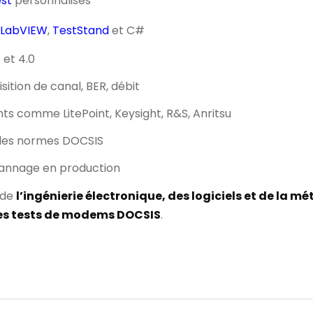
est
personnalisés
LabVIEW
,
TestStand
et C#
 et 4.0
sition de canal, BER, débit
ts comme LitePoint, Keysight, R&S, Anritsu
 les normes DOCSIS
pannage en production
 de
l’ingénierie électronique, des logiciels et de la mé
les tests de modems DOCSIS
.