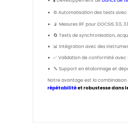
🧪 Développement de
bancs de t
⚙️ Automatisation des tests avec
📡 Mesures RF pour DOCSIS 3.0, 3.1
🔄 Tests de synchronisation, acqui
📊 Intégration avec des instrumen
✅ Validation de conformité avec
🔧 Support en étalonnage et dé
Notre avantage est la combinaison
répétabilité
et robustesse dans 