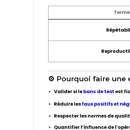
Terme
Répétabil
Reproductib
⚙️ Pourquoi faire une
Valider si le
banc de test
est fi
Réduire les
faux positifs et nég
Respecter les normes de quali
Quantifier l’influence de l’opé