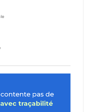
cle
é
 contente pas de
avec traçabilité