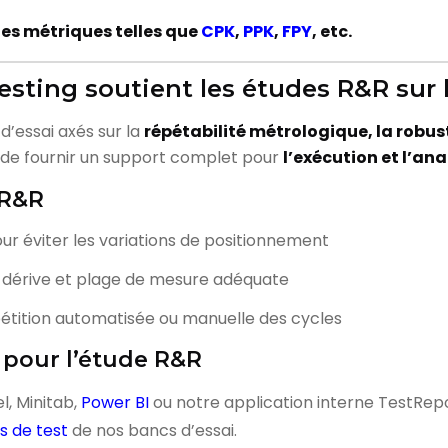
es métriques telles que
CPK
,
PPK
,
FPY
, etc.
ting soutient les études R&R sur l
d’essai axés sur la
répétabilité métrologique, la robu
s de fournir un support complet pour
l’exécution et l’an
 R&R
ur éviter les variations de positionnement
e dérive et plage de mesure adéquate
épétition automatisée ou manuelle des cycles
t pour l’étude R&R
l, Minitab,
Power BI
ou notre application interne TestRepor
s de test
de nos bancs d’essai.