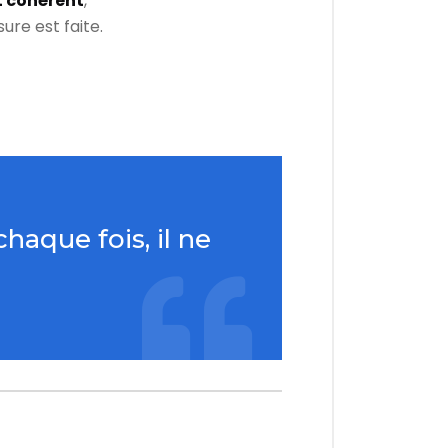
et cohérent
,
re est faite.
aque fois, il ne