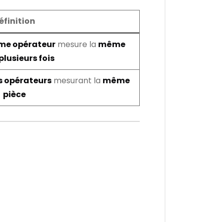
éfinition
me opérateur
mesure la
même
plusieurs fois
s opérateurs
mesurant la
même
pièce