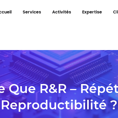
ccueil
Services
Activités
Expertise
Cl
e Que R&R – Répéta
Reproductibilité ?