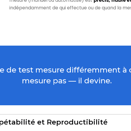
mesure (manuel ou automatisé) est
précis, fiable 
indépendamment de qui effectue ou de quand la mesu
e de test mesure différemment à ch
mesure pas — il devine.
pétabilité et Reproductibilité