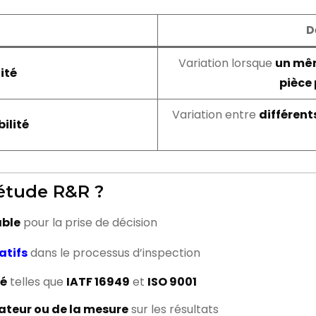
D
Variation lorsque
un mê
ité
pièce 
Variation entre
différent
ilité
 étude R&R ?
able
pour la prise de décision
atifs
dans le processus d’inspection
té
telles que
IATF 16949
et
ISO 9001
rateur ou de la mesure
sur les résultats