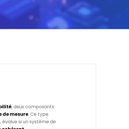
ilité
, deux composants
e de mesure
. Ce type
R
, évalue si un système de