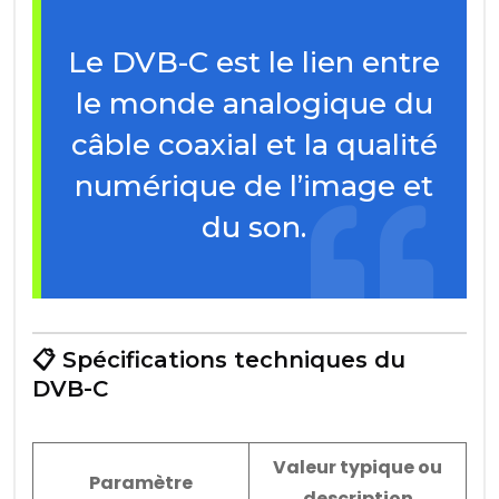
Le DVB-C est le lien entre
le monde analogique du
câble coaxial et la qualité
numérique de l’image et
du son.
📋 Spécifications techniques du
DVB-C
Valeur typique ou
Paramètre
description