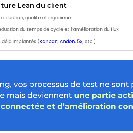
lture Lean du client
oduction, qualité et ingénierie
réduction du temps de cycle et l’amélioration du flux
 déjà implantés (
Kanban
,
Andon
,
5S
, etc.)
ng, vos processus de test ne sont
le mais deviennent
une partie act
 connectée et d’amélioration con