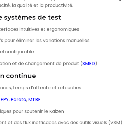
cité, la qualité et la productivité.
de systèmes de test
rfaces intuitives et ergonomiques
fs pour éliminer les variations manuelles
iel configurable
ation et de changement de produit (
SMED
)
on continue
annes, temps d’attente et retouches
,
FPY
,
Pareto
,
MTBF
ques pour soutenir le Kaizen
t et des flux inefficaces avec des outils visuels (VSM)