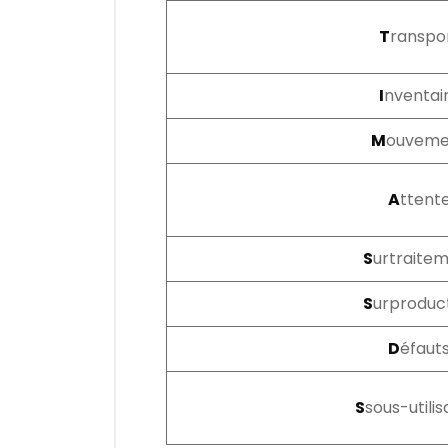
T
ranspo
I
nventai
M
ouveme
A
ttent
S
urtraite
S
urproduc
D
éfaut
S
sous-utilis