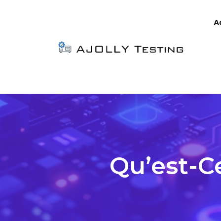
A
Qu’est-C