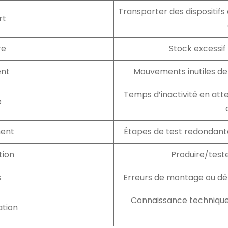
Transporter des dispositifs
rt
re
Stock excessif
nt
Mouvements inutiles de 
Temps d’inactivité en att
e
ment
Étapes de test redondante
tion
Produire/test
s
Erreurs de montage ou dé
Connaissance technique 
ation