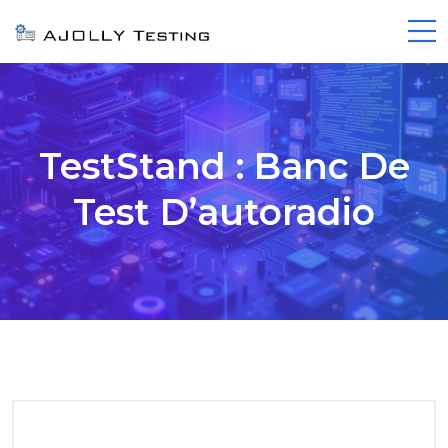
TestStand : Banc De
Test D’autoradio