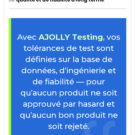
Avec
AJOLLY Testing
, vos
tolérances de test sont
définies sur la base de
données, d’ingénierie et
de fiabilité — pour
qu’aucun produit ne soit
approuvé par hasard et
qu’aucun bon produit ne
soit rejeté.