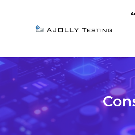
A
Con