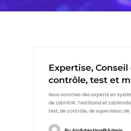
Expertise, Consei
contrôle, test et 
Nous sommes des experts en systèmes 
de LabVIEW, TestStand et LabWindow
test, de contrôle, de supervision, de
By
Ajollytesting@admin