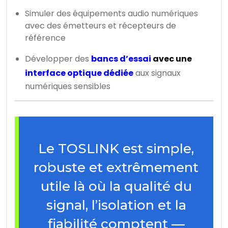
Simuler des équipements audio numériques
avec des émetteurs et récepteurs de
référence
Développer des
bancs d’essai
avec une
interface optique dédiée
aux signaux
numériques sensibles
Le TOSLINK est simple,
robuste et extrêmement
utile là où la qualité du
signal, l’isolation et la
fiabilité comptent —