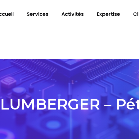
ccueil
Services
Activités
Expertise
Cl
LUMBERGER – Pét