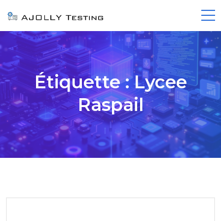
Étiquette :
Lycee
Raspail