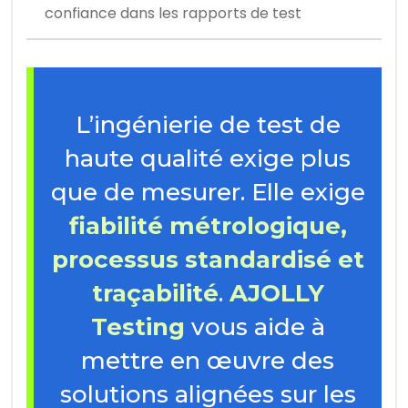
confiance dans les rapports de test
L’ingénierie de test de
haute qualité exige plus
que de mesurer. Elle exige
fiabilité métrologique,
processus standardisé et
traçabilité
.
AJOLLY
Testing
vous aide à
mettre en œuvre des
solutions alignées sur les