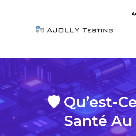
A
🛡️ Qu’est-C
Santé Au 