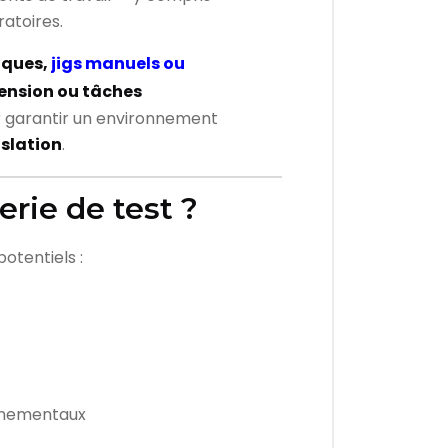
ratoires.
riques,
jigs manuels ou
tension ou tâches
ur garantir un environnement
islation
.
ierie de test
?
potentiels :
onnementaux