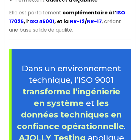
Elle est parfaitement
complémentaire à l’
ISO
17025
, l’
ISO 45001
, et la
NR-12
/
NR-17
, créant
une base solide de qualité.
Dans un environnement
technique, l’ISO 9001
transforme l’ingénierie
en système
et
les
données techniques en
confiance opérationnelle
.
AJOLLY Testing
applique