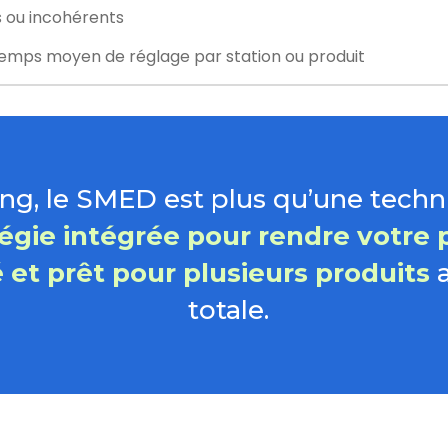
s ou incohérents
emps moyen de réglage par station ou produit
ng, le SMED est plus qu’une tech
tégie intégrée pour rendre votre 
é et prêt pour plusieurs produits
a
totale.