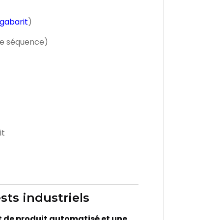
gabarit
)
de séquence)
it
ts industriels
 de produit automatisé et une