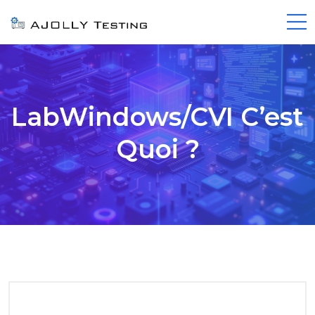
LabWindows/CVI C’est
Quoi ?