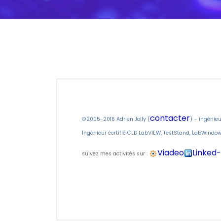
contacter
©2005-2016 Adrien Jolly (
) – ingénieu
Ingénieur
certifié CLD LabVIEW, TestStand, LabWindo
Viadeo
Linked-
suivez mes activités sur :