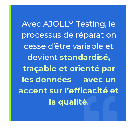
Avec AJOLLY Testing, le
processus de réparation
cesse d’être variable et
devient
standardisé,
traçable et orienté par
les données — avec un
accent sur l’efficacité et
la qualité
.