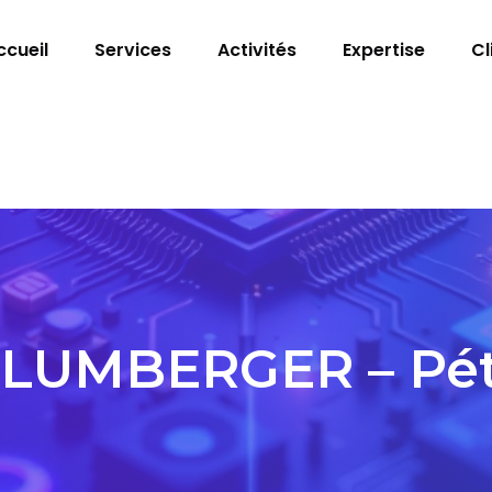
ccueil
Services
Activités
Expertise
Cl
LUMBERGER – Pét