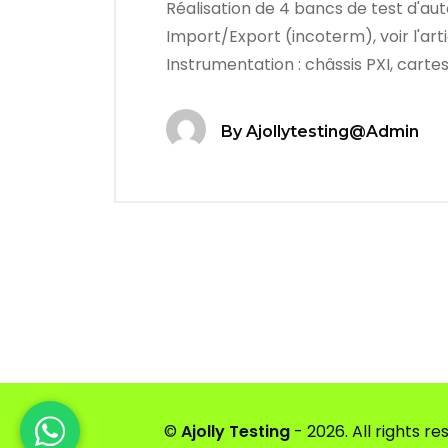
Réalisation de 4 bancs de test d'au
Import/Export (incoterm), voir l'art
Instrumentation : châssis PXI, cart
By
Ajollytesting@admin
©
Ajolly Testing
- 2026. All rights re