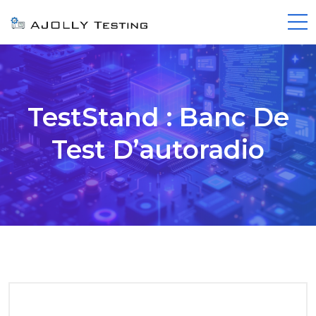
TestStand : Banc De
Test D’autoradio