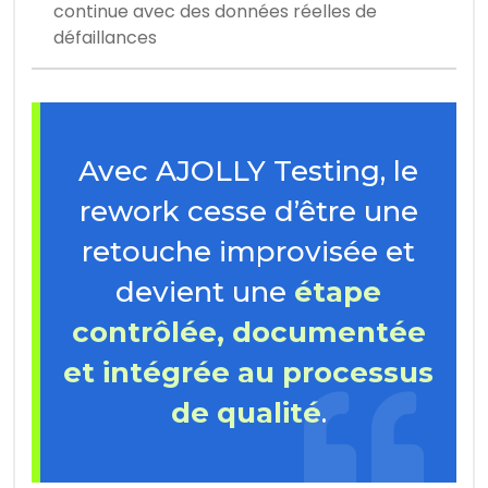
continue avec des données réelles de
défaillances
Avec AJOLLY Testing, le
rework cesse d’être une
retouche improvisée et
devient une
étape
contrôlée, documentée
et intégrée au processus
de qualité
.